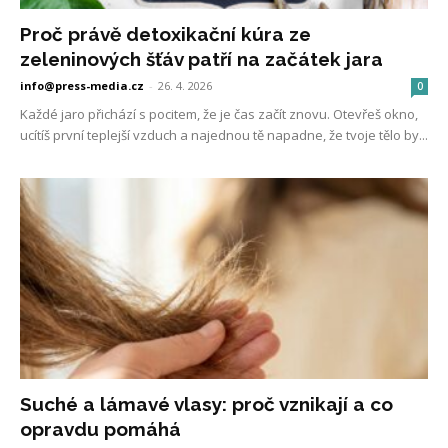
Proč právě detoxikační kúra ze
zeleninových šťáv patří na začátek jara
info@press-media.cz
-
26. 4. 2026
0
Každé jaro přichází s pocitem, že je čas začít znovu. Otevřeš okno,
ucítíš první teplejší vzduch a najednou tě napadne, že tvoje tělo by...
Suché a lámavé vlasy: proč vznikají a co
opravdu pomáhá