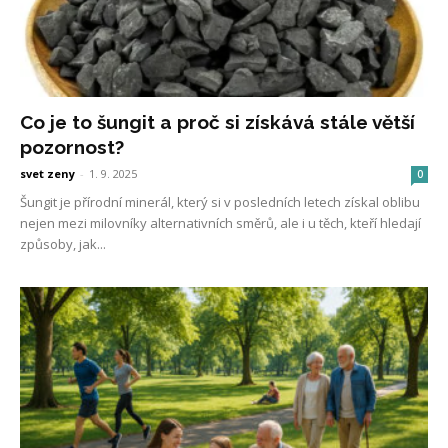
Co je to šungit a proč si získává stále větší
pozornost?
svet zeny
-
1. 9. 2025
0
Šungit je přírodní minerál, který si v posledních letech získal oblibu
nejen mezi milovníky alternativních směrů, ale i u těch, kteří hledají
způsoby, jak...