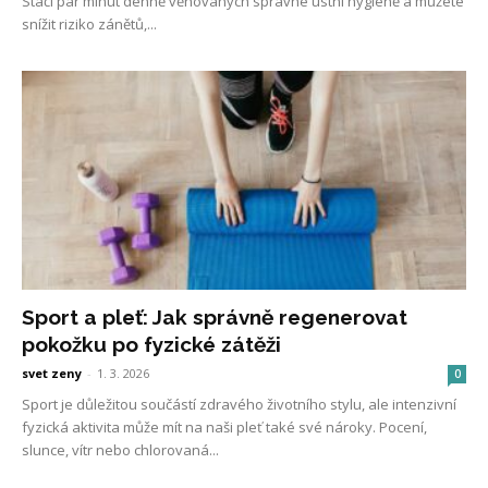
Stačí pár minut denně věnovaných správné ústní hygieně a můžete
snížit riziko zánětů,...
Sport a pleť: Jak správně regenerovat
pokožku po fyzické zátěži
svet zeny
-
1. 3. 2026
0
Sport je důležitou součástí zdravého životního stylu, ale intenzivní
fyzická aktivita může mít na naši pleť také své nároky. Pocení,
slunce, vítr nebo chlorovaná...