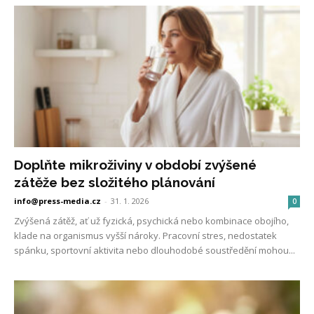
Doplňte mikroživiny v období zvýšené
zátěže bez složitého plánování
info@press-media.cz
-
31. 1. 2026
0
Zvýšená zátěž, ať už fyzická, psychická nebo kombinace obojího,
klade na organismus vyšší nároky. Pracovní stres, nedostatek
spánku, sportovní aktivita nebo dlouhodobé soustředění mohou...