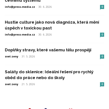
cévnímu systému
info@press-media.cz
-
30. 6. 2026
0
Hustle culture jako nová diagnóza, která mění
úspěch v toxickou past
info@press-media.cz
-
30. 6. 2026
0
Doplňky stravy, které vašemu tělu prospějí
svet zeny
-
31. 5. 2026
0
Saláty do sklenice: Ideální řešení pro rychlý
oběd do práce nebo do školy
svet zeny
-
21. 5. 2026
0