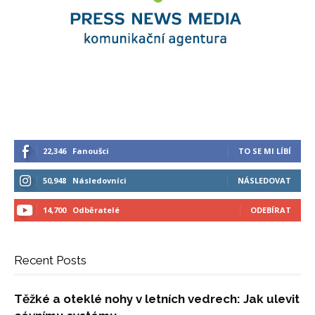
22,346
Fanoušci
TO SE MI LÍBÍ
50,948
Následovníci
NÁSLEDOVAT
14,700
Odběratelé
ODEBÍRAT
Recent Posts
Těžké a oteklé nohy v letních vedrech: Jak ulevit