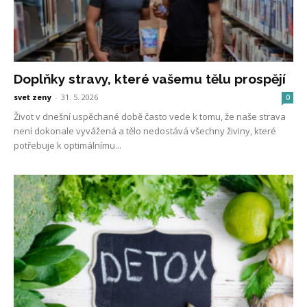
Doplňky stravy, které vašemu tělu prospějí
svet zeny
-
31. 5. 2026
0
Život v dnešní uspěchané době často vede k tomu, že naše strava
není dokonale vyvážená a tělo nedostává všechny živiny, které
potřebuje k optimálnímu...