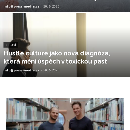
info@press-media.cz
-
30. 6. 2026
ZDRAVÍ
Hustle culture jako nová diagnóza,
která mění úspěch v toxickou past
info@press-media.cz
-
30. 6. 2026