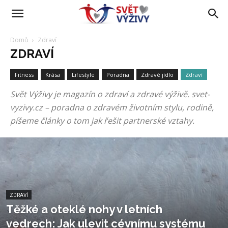
Domů
Zdraví
ZDRAVÍ
Fitness
Krása
Lifestyle
Poradna
Zdravé jídlo
Zdraví
Svět Výživy je magazín o zdraví a zdravé výživě. svet-
vyzivy.cz – poradna o zdravém životním stylu, rodině,
píšeme články o tom jak řešit partnerské vztahy.
ZDRAVÍ
Těžké a oteklé nohy v letních
vedrech: Jak ulevit cévnímu systému