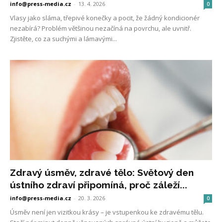
info@press-media.cz
-
13. 4. 2026
0
Vlasy jako sláma, třepivé konečky a pocit, že žádný kondicionér
nezabírá? Problém většinou nezačíná na povrchu, ale uvnitř.
Zjistěte, co za suchými a lámavými...
Zdravý úsměv, zdravé tělo: Světový den
ústního zdraví připomíná, proč záleží...
info@press-media.cz
-
20. 3. 2026
0
Úsměv není jen vizitkou krásy – je vstupenkou ke zdravému tělu.