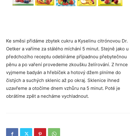
Ke směsi přidáme zbytek cukru a Kyselinu citrónovou Dr.
Oetker a vaříme za stálého míchání 5 minut. Stejně jako u
předchozího receptu odebíráme případnou přebytečnou
pěnu a po vaření provedeme zkoušku želírování. Z hrnce
vyjmeme badyán a hřebíček a hotový džem plníme do
čistých a suchých sklenic až po okraj. Sklenice ihned
uzavřeme a otočíme dnem vzhůru na 5 minut. Poté je
obrátíme zpět a necháme vychladnout.