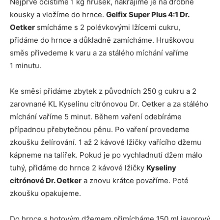
Nejprve očistíme 1 kg hrušek, nakrájíme je na drobné
kousky a vložíme do hrnce.
Gelfix Super Plus 4:1 Dr.
Oetker
smícháme s 2 polévkovými lžícemi cukru,
přidáme do hrnce a důkladně zamícháme. Hruškovou
směs přivedeme k varu a za stálého míchání vaříme
1 minutu.
Ke směsi přidáme zbytek z původních 250 g cukru a 2
zarovnané KL Kyselinu citrónovou Dr. Oetker a za stálého
míchání vaříme 5 minut. Během vaření odebíráme
případnou přebytečnou pěnu. Po vaření provedeme
zkoušku želírování. 1 až 2 kávové lžičky vařícího džemu
kápneme na talířek. Pokud je po vychladnutí džem málo
tuhý, přidáme do hrnce 2 kávové lžičky
Kyseliny
citrónové Dr. Oetker
a znovu krátce povaříme. Poté
zkoušku opakujeme.
Do hrnce s hotovým džemem přimícháme 150 ml javorový