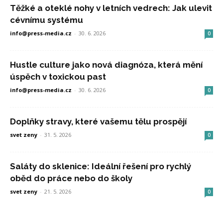
Těžké a oteklé nohy v letních vedrech: Jak ulevit
cévnímu systému
info@press-media.cz
-
30. 6. 2026
0
Hustle culture jako nová diagnóza, která mění
úspěch v toxickou past
info@press-media.cz
-
30. 6. 2026
0
Doplňky stravy, které vašemu tělu prospějí
svet zeny
-
31. 5. 2026
0
Saláty do sklenice: Ideální řešení pro rychlý
oběd do práce nebo do školy
svet zeny
-
21. 5. 2026
0