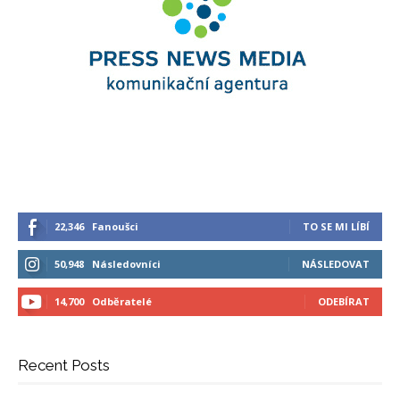
22,346
Fanoušci
TO SE MI LÍBÍ
50,948
Následovníci
NÁSLEDOVAT
14,700
Odběratelé
ODEBÍRAT
Recent Posts