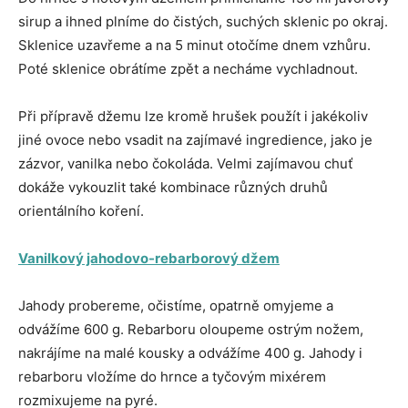
sirup a ihned plníme do čistých, suchých sklenic po okraj.
Sklenice uzavřeme a na 5 minut otočíme dnem vzhůru.
Poté sklenice obrátíme zpět a necháme vychladnout.
Při přípravě džemu lze kromě hrušek použít i jakékoliv
jiné ovoce nebo vsadit na zajímavé ingredience, jako je
zázvor, vanilka nebo čokoláda. Velmi zajímavou chuť
dokáže vykouzlit také kombinace různých druhů
orientálního koření.
Vanilkový jahodovo-rebarborový džem
Jahody probereme, očistíme, opatrně omyjeme a
odvážíme 600 g. Rebarboru oloupeme ostrým nožem,
nakrájíme na malé kousky a odvážíme 400 g. Jahody i
rebarboru vložíme do hrnce a tyčovým mixérem
rozmixujeme na pyré.