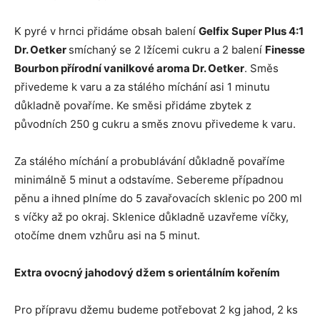
K pyré v hrnci přidáme obsah balení
Gelfix Super Plus 4:1
Dr. Oetker
smíchaný se 2 lžícemi cukru a 2 balení
Finesse
Bourbon přírodní vanilkové aroma Dr. Oetker
. Směs
přivedeme k varu a za stálého míchání asi 1 minutu
důkladně povaříme. Ke směsi přidáme zbytek z
původních 250 g cukru a směs znovu přivedeme k varu.
Za stálého míchání a probublávání důkladně povaříme
minimálně 5 minut a odstavíme. Sebereme případnou
pěnu a ihned plníme do 5 zavařovacích sklenic po 200 ml
s víčky až po okraj. Sklenice důkladně uzavřeme víčky,
otočíme dnem vzhůru asi na 5 minut.
Extra ovocný jahodový džem s orientálním kořením
Pro přípravu džemu budeme potřebovat 2 kg jahod, 2 ks