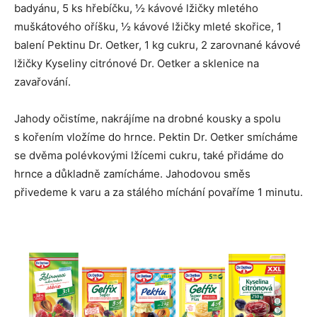
badyánu, 5 ks hřebíčku, ½ kávové lžičky mletého
muškátového oříšku, ½ kávové lžičky mleté skořice, 1
balení Pektinu Dr. Oetker, 1 kg cukru, 2 zarovnané kávové
lžičky Kyseliny citrónové Dr. Oetker a sklenice na
zavařování.
Jahody očistíme, nakrájíme na drobné kousky a spolu
s kořením vložíme do hrnce. Pektin Dr. Oetker smícháme
se dvěma polévkovými lžícemi cukru, také přidáme do
hrnce a důkladně zamícháme. Jahodovou směs
přivedeme k varu a za stálého míchání povaříme 1 minutu.