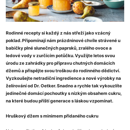
Rodinné recepty si každý z nás střeží jako vzácný
poklad. Připomínají nám prázdninové chvíle strávené u
babičky plné slunečných paprsků, zralého ovoce a
ledové vody v zurčícím potůčku. Využijte letos svou
úrodu ze zahrádky pro přípravu chutných domácích
džemů a přispějte svou troškou do rodinného dědictví.
Vyzkoušejte netradiční ingredience a nové výrobky na
želírování od Dr. Oetker. Snadno a rychle tak vykouzlíte
jedinečné domácí pochoutky s nízkým obsahem cukru,
na které budou příští generace s láskou vzpomínat.
Hruškový džem s minimem přidaného cukru