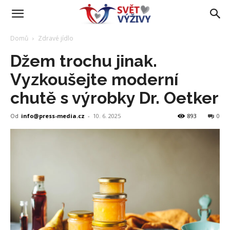
Domů
Zdravé jídlo
Džem trochu jinak.
Vyzkoušejte moderní
chutě s výrobky Dr. Oetker
Od
info@press-media.cz
-
10. 6. 2025
893
0