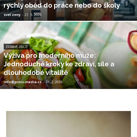
rychlý oběd do práce nebo do školy
svet zeny
-
21. 5. 2026
ZDRAVÉ JÍDLO
Výživa pro moderního muže:
Jednoduché kroky ke zdraví, síle a
dlouhodobé vitalitě
info@press-media.cz
-
21. 2. 2026