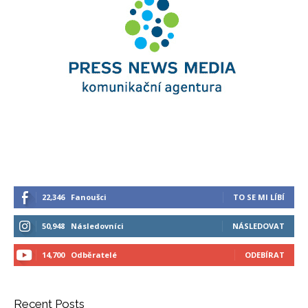
22,346
Fanoušci
TO SE MI LÍBÍ
50,948
Následovníci
NÁSLEDOVAT
14,700
Odběratelé
ODEBÍRAT
Recent Posts