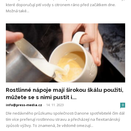
které doporučují pití vody s citronem ráno před začátkem dne.
Možná také...
Rostlinné nápoje mají širokou škálu použití,
můžete se s nimi pustit i...
info@press-media.cz
-
14. 11. 2023
0
Dle nedávného průzkumu společnosti Danone spotřebitelé čím dál
tím více preferují rostlinnou stravu a přecházejí na flexitariánský
způsob výživy. To znamená, že vědomě omezují...