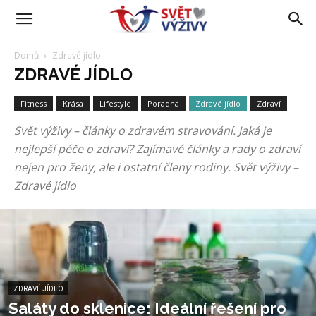
Domů
Zdravé jídlo
ZDRAVÉ JÍDLO
Fitness
Krása
Lifestyle
Poradna
Zdravé jídlo
Zdraví
Svět výživy – články o zdravém stravování. Jaká je
nejlepší péče o zdraví? Zajímavé články a rady o zdraví
nejen pro ženy, ale i ostatní členy rodiny. Svět výživy –
Zdravé jídlo
ZDRAVÉ JÍDLO
Saláty do sklenice: Ideální řešení pro