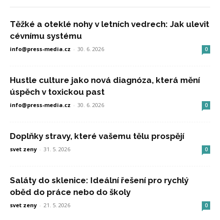
Těžké a oteklé nohy v letních vedrech: Jak ulevit
cévnímu systému
info@press-media.cz
-
30. 6. 2026
0
Hustle culture jako nová diagnóza, která mění
úspěch v toxickou past
info@press-media.cz
-
30. 6. 2026
0
Doplňky stravy, které vašemu tělu prospějí
svet zeny
-
31. 5. 2026
0
Saláty do sklenice: Ideální řešení pro rychlý
oběd do práce nebo do školy
svet zeny
-
21. 5. 2026
0