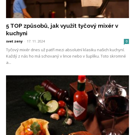
5 TOP způsobů, jak využít tyčový mixér v
kuchyni
svet zeny
-
17. 11. 2024
0
Tyčový mixér dnes už patří mezi absolutní klasiku našich kuchyní.
Každý z nás ho má schovaný v lince nebo v šuplíku. Toto skromné
a...