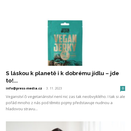
S láskou k planetě i k dobrému jídlu – jde
to!...
info@press-media.cz
-
3. 11. 2023
0
Veganství či vegetariánství není nic zas tak neobvyklého. I tak si ale
pořád mnoho z nás pod těmito pojmy představuje nudnou a
hladovou stravu...