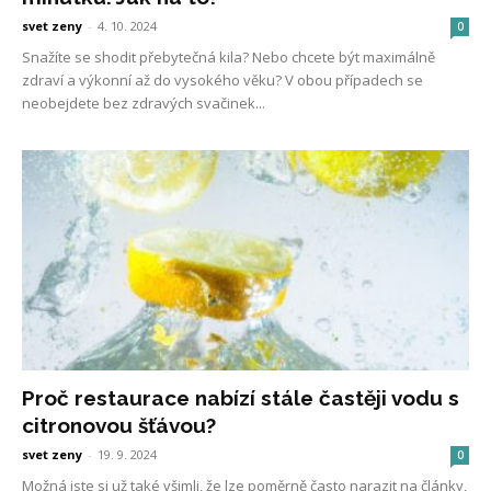
svet zeny
-
4. 10. 2024
0
Snažíte se shodit přebytečná kila? Nebo chcete být maximálně
zdraví a výkonní až do vysokého věku? V obou případech se
neobejdete bez zdravých svačinek...
Proč restaurace nabízí stále častěji vodu s
citronovou šťávou?
svet zeny
-
19. 9. 2024
0
Možná jste si už také všimli, že lze poměrně často narazit na články,