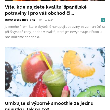
Víte, kde najdete kvalitní španělské
potraviny i pro váš obchod či...
info@press-media.cz
-
10. 10. 2024
0
Je mnoho firem, které zbytečně nakupují potraviny ze zahraniční za
příliš vysoké ceny, anebo v kvalitě, která jim nevyhovuje. Přitom u
nás můžeme snadno a...
Umixujte si výborné smoothie za jednu
minutku. Jak na to?