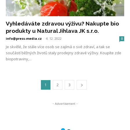
Vyhledáváte zdravou výživu? Nakupte bio
produkty u Natural Jihlava JK s.r.o.
info@press-media.cz
-
4. 12. 2022
0
Je skvělé, že stále více osob se zajímá o své zdraví, a tak se
součástí běžných životů staly prodejny zdravé výživy. Koupíte zde
biopotraviny,...
1
2
3
- Advertisement -