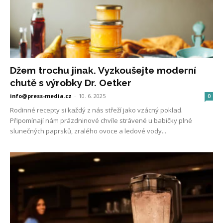
Džem trochu jinak. Vyzkoušejte moderní
chutě s výrobky Dr. Oetker
info@press-media.cz
-
10. 6. 2025
0
Rodinné recepty si každý z nás střeží jako vzácný poklad.
Připomínají nám prázdninové chvíle strávené u babičky plné
slunečných paprsků, zralého ovoce a ledové vody...