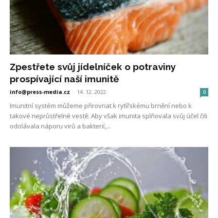
Zpestřete svůj jídelníček o potraviny
prospívající naší imunitě
info@press-media.cz
-
14. 12. 2022
0
Imunitní systém můžeme přirovnat k rytířskému brnění nebo k
takové neprůstřelné vestě. Aby však imunita splňovala svůj účel čili
odolávala náporu virů a bakterií,...