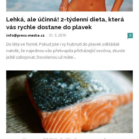
Lehká, ale účinná! 2-týdenní dieta, která
vás rychle dostane do plavek
info@press-media.cz
-
31. 5. 2019
0
Do léta ve formě. Pokud jste i vy hubnutí do plavek odkládali
natolik, že najednou vás překvapila přicházející sezóna, zkuste
ještě zabojovat. Dovolenou už máte...