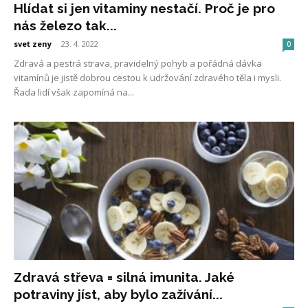
Hlídat si jen vitaminy nestačí. Proč je pro
nás železo tak...
svet zeny
-
23. 4. 2022
0
Zdravá a pestrá strava, pravidelný pohyb a pořádná dávka
vitamínů je jistě dobrou cestou k udržování zdravého těla i mysli.
Řada lidí však zapomíná na...
Zdravá střeva = silná imunita. Jaké
potraviny jíst, aby bylo zažívání...