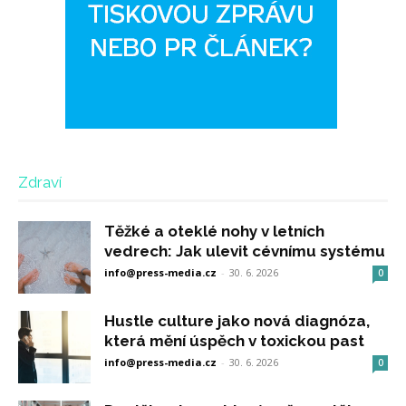
Zdraví
Těžké a oteklé nohy v letních
vedrech: Jak ulevit cévnímu systému
info@press-media.cz
-
30. 6. 2026
0
Hustle culture jako nová diagnóza,
která mění úspěch v toxickou past
info@press-media.cz
-
30. 6. 2026
0