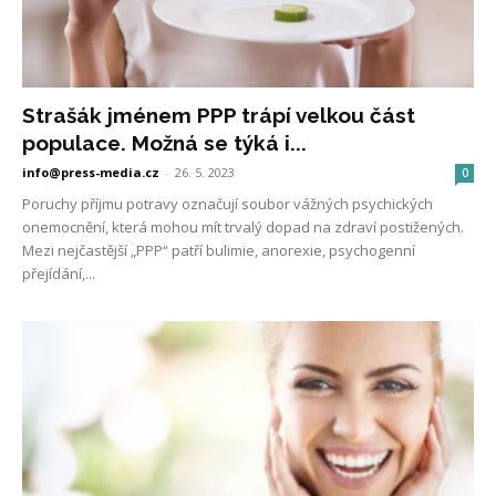
Strašák jménem PPP trápí velkou část
populace. Možná se týká i...
info@press-media.cz
-
26. 5. 2023
0
Poruchy příjmu potravy označují soubor vážných psychických
onemocnění, která mohou mít trvalý dopad na zdraví postižených.
Mezi nejčastější „PPP“ patří bulimie, anorexie, psychogenní
přejídání,...