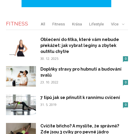
FITNESS
All
Fitness
Krása
Lifestyle
Více
Oblečení do fitka, které vám nebude
překážet: jak vybrat legíny a zbytek
outfitu chytře
30. 12. 2025
0
Doplňky stravy pro hubnutí a budování
svalů
23. 10. 2022
0
7 tipů jak se přinutit k rannímu cvičení
31. 5. 2019
0
Cvičíte břicho? A myslíte, že správně?
Zde jsou 3 cviky pro pevné jádro