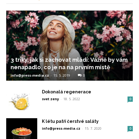
3 triky, jak si zachovat mládí: Vážně by vám
nenapadlo, co je na na prvním místě
info@press-media.cz
-
15. 5. 2019
0
Dokonalá regenerace
svet zeny
-
18. 5. 2022
0
K létu patří čerstvé saláty
info@press-media.cz
-
15. 7. 2020
0