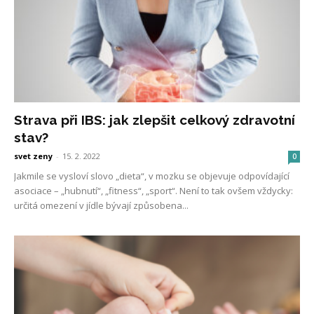
Strava při IBS: jak zlepšit celkový zdravotní
stav?
svet zeny
-
15. 2. 2022
0
Jakmile se vysloví slovo „dieta“, v mozku se objevuje odpovídající
asociace – „hubnutí“, „fitness“, „sport“. Není to tak ovšem vždycky:
určitá omezení v jídle bývají způsobena...