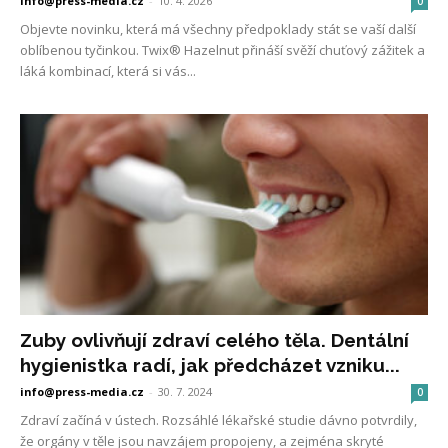
info@press-media.cz
-
10. 4. 2026
0
Objevte novinku, která má všechny předpoklady stát se vaší další
oblíbenou tyčinkou. Twix® Hazelnut přináší svěží chuťový zážitek a
láká kombinací, která si vás...
Zuby ovlivňují zdraví celého těla. Dentální
hygienistka radí, jak předcházet vzniku...
info@press-media.cz
-
30. 7. 2024
0
Zdraví začíná v ústech. Rozsáhlé lékařské studie dávno potvrdily,
že orgány v těle jsou navzájem propojeny, a zejména skryté