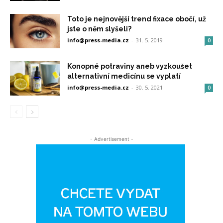
Toto je nejnovější trend fixace obočí, už
jste o něm slyšeli?
info@press-media.cz
-
31. 5. 2019
0
Konopné potraviny aneb vyzkoušet
alternativní medicínu se vyplatí
info@press-media.cz
-
30. 5. 2021
0
- Advertisement -