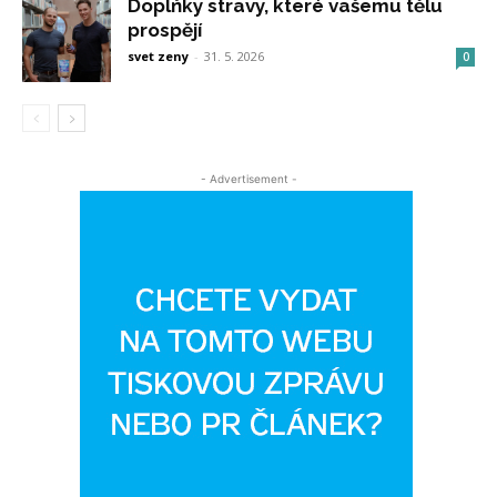
Doplňky stravy, které vašemu tělu
prospějí
svet zeny
-
31. 5. 2026
0
- Advertisement -