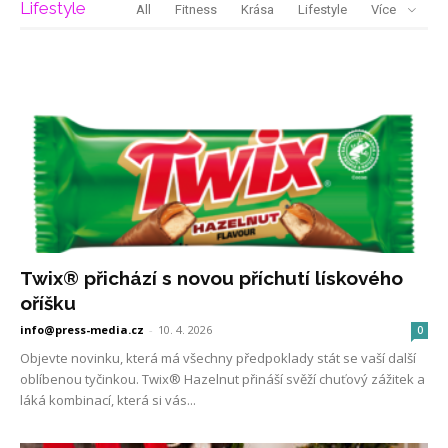
Lifestyle
All
Fitness
Krása
Lifestyle
Více
Twix® přichází s novou příchutí lískového
oříšku
info@press-media.cz
-
10. 4. 2026
0
Objevte novinku, která má všechny předpoklady stát se vaší další
oblíbenou tyčinkou. Twix® Hazelnut přináší svěží chuťový zážitek a
láká kombinací, která si vás...