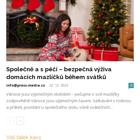
Společně a s péčí – bezpečná výživa
domácích mazlíčků během svátků
info@press-media.cz
-
22. 12. 2025
0
Vánoce jsou výjimečným obdobím – pečujme o své mazlíčky
zodpovědně Vánoce jsou výjimečným časem. Setkávání s rodinou
a přáteli, povídání u společného stolu, vůně svátečních...
Váš šálek kávy