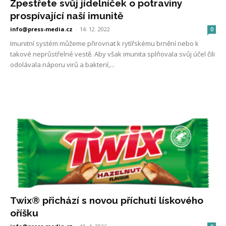
Zpestřete svůj jídelníček o potraviny
prospívající naší imunitě
info@press-media.cz
-
14. 12. 2022
0
Imunitní systém můžeme přirovnat k rytířskému brnění nebo k
takové neprůstřelné vestě. Aby však imunita splňovala svůj účel čili
odolávala náporu virů a bakterií,...
Twix® přichází s novou příchutí lískového
oříšku