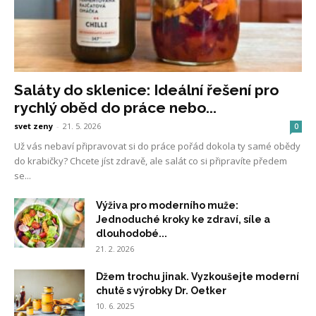
Saláty do sklenice: Ideální řešení pro
rychlý oběd do práce nebo...
svet zeny
-
21. 5. 2026
0
Už vás nebaví připravovat si do práce pořád dokola ty samé obědy
do krabičky? Chcete jíst zdravě, ale salát co si připravíte předem
se...
Výživa pro moderního muže:
Jednoduché kroky ke zdraví, síle a
dlouhodobé...
21. 2. 2026
Džem trochu jinak. Vyzkoušejte moderní
chutě s výrobky Dr. Oetker
10. 6. 2025