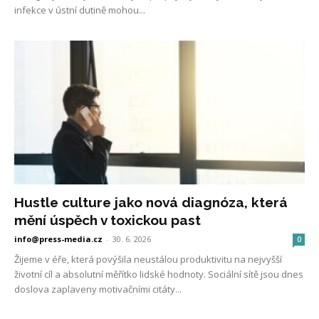
infekce v ústní dutině mohou...
Hustle culture jako nová diagnóza, která
mění úspěch v toxickou past
info@press-media.cz
-
30. 6. 2026
0
Žijeme v éře, která povýšila neustálou produktivitu na nejvyšší
životní cíl a absolutní měřítko lidské hodnoty. Sociální sítě jsou dnes
doslova zaplaveny motivačními citáty...