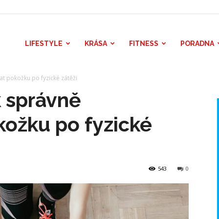
LIFESTYLE
KRÁSA
FITNESS
PORADNA
at pokožku po fyzické zátěži
k správně
kožku po fyzické
543
0