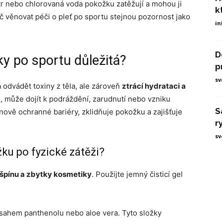
vítr nebo chlorovaná voda pokožku zatěžují a mohou ji
k
oč věnovat péči o pleť po sportu stejnou pozornost jako
in
D
y po sportu důležitá?
p
sv
odvádět toxiny z těla, ale zároveň
ztrácí hydrataci a
, může dojít k podráždění, zarudnutí nebo vzniku
S
vě ochranné bariéry, zklidňuje pokožku a zajišťuje
r
sv
ku po fyzické zátěži?
, špínu a zbytky kosmetiky
. Použijte jemný čisticí gel
sahem panthenolu nebo aloe vera. Tyto složky