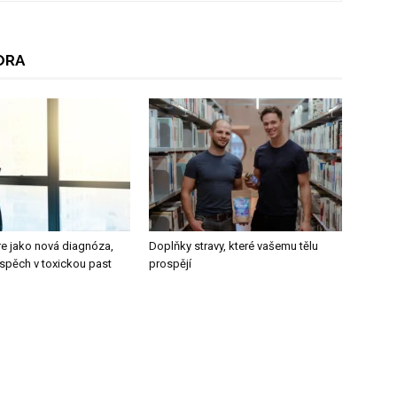
ORA
re jako nová diagnóza,
Doplňky stravy, které vašemu tělu
úspěch v toxickou past
prospějí