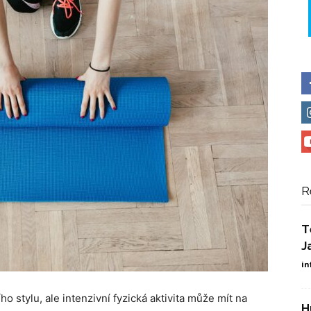
R
T
J
in
o stylu, ale intenzivní fyzická aktivita může mít na
H