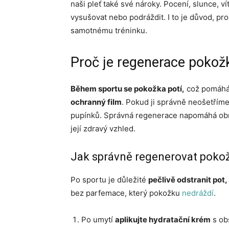
naši pleť také své nároky. Pocení, slunce, 
vysušovat nebo podráždit. I to je důvod, pr
samotnému tréninku.
Proč je regenerace pokožk
Během sportu se pokožka potí,
což pomáhá 
ochranný film
. Pokud ji správně neošetříme
pupínků. Správná regenerace napomáhá obno
její zdravý vzhled.
Jak správně regenerovat pokož
Po sportu je důležité
pečlivě odstranit pot
bez parfemace, který pokožku
nedráždí
.
Po umytí
aplikujte hydratační krém
s ob