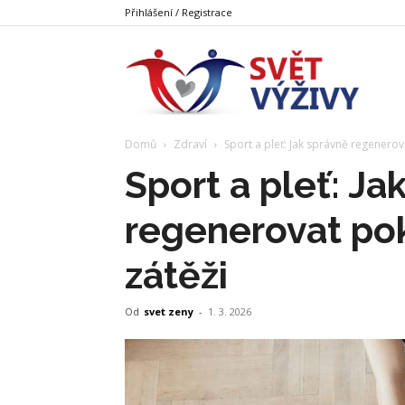
Přihlášení / Registrace
Svět
Domů
Zdraví
Sport a pleť: Jak správně regenerov
Výživy
Sport a pleť: Ja
regenerovat po
zátěži
Od
svet zeny
-
1. 3. 2026