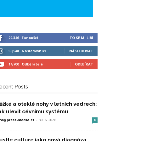
22,346
Fanoušci
TO SE MI LÍBÍ
50,948
Následovníci
NÁSLEDOVAT
14,700
Odběratelé
ODEBÍRAT
ecent Posts
ěžké a oteklé nohy v letních vedrech:
ak ulevit cévnímu systému
fo@press-media.cz
-
30. 6. 2026
0
ustle culture jako nová diagnóza,