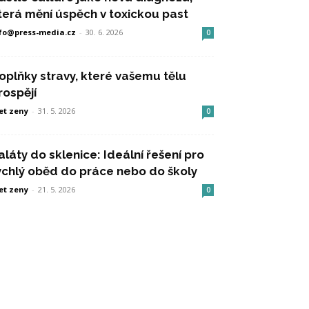
terá mění úspěch v toxickou past
fo@press-media.cz
-
30. 6. 2026
0
oplňky stravy, které vašemu tělu
rospějí
et zeny
-
31. 5. 2026
0
aláty do sklenice: Ideální řešení pro
ychlý oběd do práce nebo do školy
et zeny
-
21. 5. 2026
0