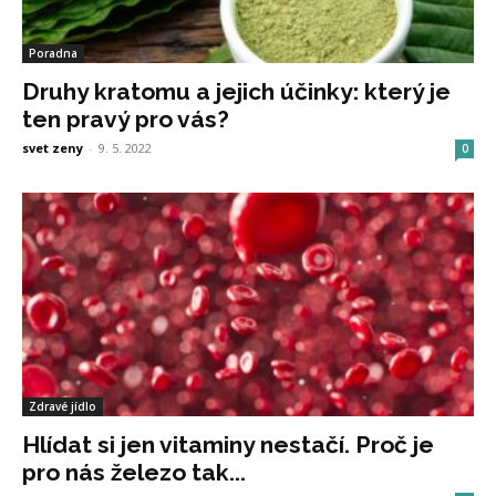
Poradna
Druhy kratomu a jejich účinky: který je
ten pravý pro vás?
svet zeny
-
9. 5. 2022
0
Zdravé jídlo
Hlídat si jen vitaminy nestačí. Proč je
pro nás železo tak...