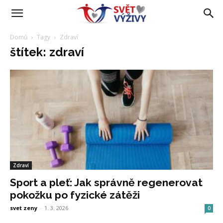
Domů
Tagy
Zdraví
štítek: zdraví
Zdraví
Sport a pleť: Jak správně regenerovat
pokožku po fyzické zátěži
svet zeny
-
1. 3. 2026
0