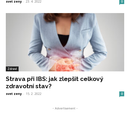
svet zeny
-
23. 4. 2022
0
Zdraví
Strava při IBS: jak zlepšit celkový
zdravotní stav?
svet zeny
-
15. 2. 2022
0
- Advertisement -