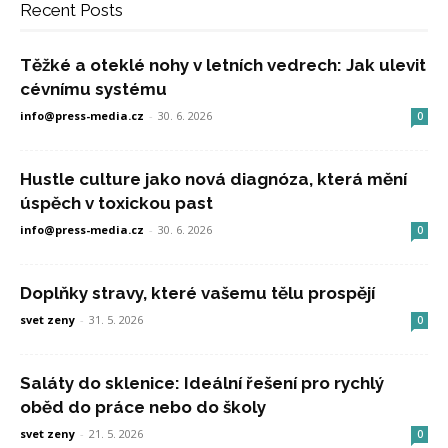
Recent Posts
Těžké a oteklé nohy v letních vedrech: Jak ulevit
cévnímu systému
info@press-media.cz
-
30. 6. 2026
0
Hustle culture jako nová diagnóza, která mění
úspěch v toxickou past
info@press-media.cz
-
30. 6. 2026
0
Doplňky stravy, které vašemu tělu prospějí
svet zeny
-
31. 5. 2026
0
Saláty do sklenice: Ideální řešení pro rychlý
oběd do práce nebo do školy
svet zeny
-
21. 5. 2026
0