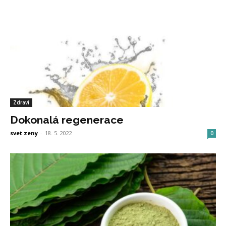
Zdraví
Dokonalá regenerace
svet zeny
-
18. 5. 2022
0