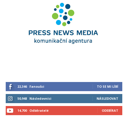
22,346
Fanoušci
TO SE MI LÍBÍ
50,948
Následovníci
NÁSLEDOVAT
14,700
Odběratelé
ODEBÍRAT