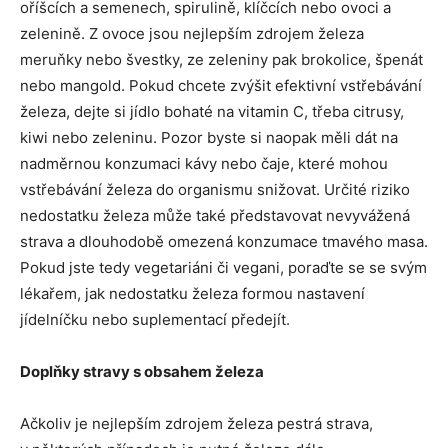
oříšcích a semenech, spirulině, klíčcích nebo ovoci a
zelenině. Z ovoce jsou nejlepším zdrojem železa
meruňky nebo švestky, ze zeleniny pak brokolice, špenát
nebo mangold. Pokud chcete zvýšit efektivní vstřebávání
železa, dejte si jídlo bohaté na vitamin C, třeba citrusy,
kiwi nebo zeleninu. Pozor byste si naopak měli dát na
nadměrnou konzumaci kávy nebo čaje, které mohou
vstřebávání železa do organismu snižovat. Určité riziko
nedostatku železa může také představovat nevyvážená
strava a dlouhodobě omezená konzumace tmavého masa.
Pokud jste tedy vegetariáni či vegani, poraďte se se svým
lékařem, jak nedostatku železa formou nastavení
jídelníčku nebo suplementací předejít.
Doplňky stravy s obsahem železa
Ačkoliv je nejlepším zdrojem železa pestrá strava,