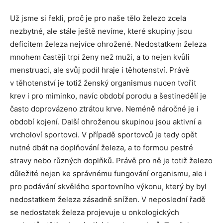
Už jsme si řekli, proč je pro naše tělo železo zcela
nezbytné, ale stále ještě nevíme, které skupiny jsou
deficitem železa nejvíce ohrožené. Nedostatkem železa
mnohem častěji trpí ženy než muži, a to nejen kvůli
menstruaci, ale svůj podíl hraje i těhotenství. Právě
v těhotenství je totiž ženský organismus nucen tvořit
krev i pro miminko, navíc období porodu a šestinedělí je
často doprovázeno ztrátou krve. Neméně náročné je i
období kojení. Další ohroženou skupinou jsou aktivní a
vrcholoví sportovci. V případě sportovců je tedy opět
nutné dbát na doplňování železa, a to formou pestré
stravy nebo různých doplňků. Právě pro ně je totiž železo
důležité nejen ke správnému fungování organismu, ale i
pro podávání skvělého sportovního výkonu, který by byl
nedostatkem železa zásadně snížen. V neposlední řadě
se nedostatek železa projevuje u onkologických