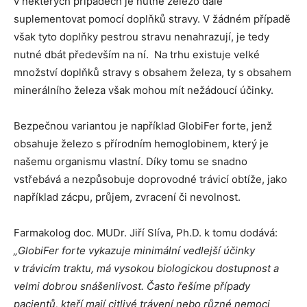
v některých případech je nutné železo dále
suplementovat pomocí doplňků stravy. V žádném případě
však tyto doplňky pestrou stravu nenahrazují, je tedy
nutné dbát především na ní. Na trhu existuje velké
množství doplňků stravy s obsahem železa, ty s obsahem
minerálního železa však mohou mít nežádoucí účinky.
Bezpečnou variantou je například GlobiFer forte, jenž
obsahuje železo s přírodním hemoglobinem, který je
našemu organismu vlastní. Díky tomu se snadno
vstřebává a nezpůsobuje doprovodné trávicí obtíže, jako
například zácpu, průjem, zvracení či nevolnost.
Farmakolog doc. MUDr. Jiří Slíva, Ph.D. k tomu dodává:
„GlobiFer forte vykazuje minimální vedlejší účinky
v trávicím traktu, má vysokou biologickou dostupnost a
velmi dobrou snášenlivost.
Často řešíme případy
pacientů, kteří mají citlivé trávení nebo různé nemoci