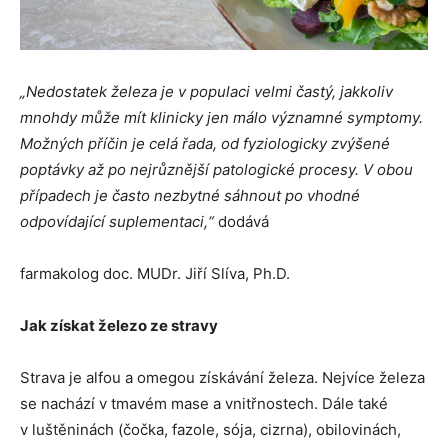
„Nedostatek železa je v populaci velmi častý, jakkoliv
mnohdy může mít klinicky jen málo významné symptomy.
Možných příčin je celá řada, od fyziologicky zvýšené
poptávky až po nejrůznější patologické procesy. V obou
případech je často nezbytné sáhnout po vhodné
odpovídající suplementaci,“
dodává
farmakolog doc. MUDr. Jiří Slíva, Ph.D.
Jak získat železo ze stravy
Strava je alfou a omegou získávání železa. Nejvíce železa
se nachází v tmavém mase a vnitřnostech. Dále také
v luštěninách (čočka, fazole, sója, cizrna), obilovinách,