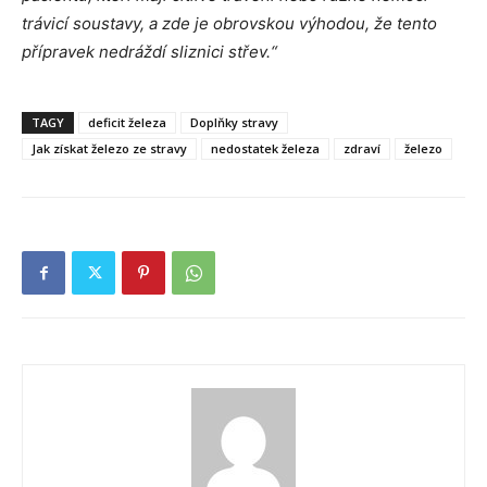
trávicí soustavy, a zde je obrovskou výhodou, že tento
přípravek nedráždí sliznici střev.“
TAGY
deficit železa
Doplňky stravy
Jak získat železo ze stravy
nedostatek železa
zdraví
železo