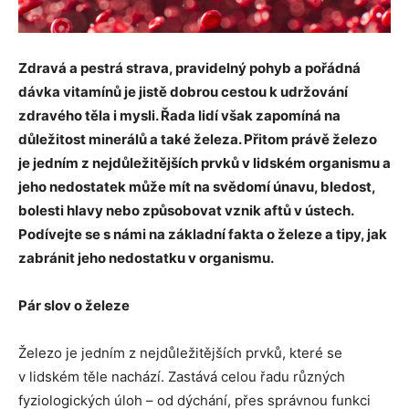
Zdravá a pestrá strava, pravidelný pohyb a pořádná
dávka vitamínů je jistě dobrou cestou k udržování
zdravého těla i mysli. Řada lidí však zapomíná na
důležitost minerálů a také železa. Přitom právě železo
je jedním z nejdůležitějších prvků v lidském organismu a
jeho nedostatek může mít na svědomí únavu, bledost,
bolesti hlavy nebo způsobovat vznik aftů v ústech.
Podívejte se s námi na základní fakta o železe a tipy, jak
zabránit jeho nedostatku v organismu.
Pár slov o železe
Železo je jedním z nejdůležitějších prvků, které se
v lidském těle nachází. Zastává celou řadu různých
fyziologických úloh – od dýchání, přes správnou funkci