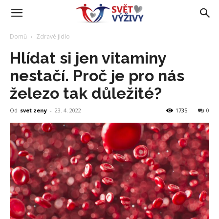
Domů
Zdravé jídlo
Hlídat si jen vitaminy
nestačí. Proč je pro nás
železo tak důležité?
Od
svet zeny
-
23. 4. 2022
1735
0