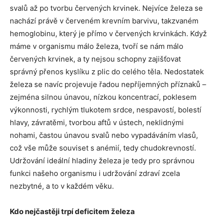
svalů až po tvorbu červených krvinek. Nejvíce železa se
nachází právě v červeném krevním barvivu, takzvaném
hemoglobinu, který je přímo v červených krvinkách. Když
máme v organismu málo železa, tvoří se nám málo
červených krvinek, a ty nejsou schopny zajišťovat
správný přenos kyslíku z plic do celého těla. Nedostatek
železa se navíc projevuje řadou nepříjemných příznaků –
zejména silnou únavou, nízkou koncentrací, poklesem
výkonnosti, rychlým tlukotem srdce, nespavostí, bolestí
hlavy, závratěmi, tvorbou aftů v ústech, neklidnými
nohami, častou únavou svalů nebo vypadáváním vlasů,
což vše může souviset s anémií, tedy chudokrevností.
Udržování ideální hladiny železa je tedy pro správnou
funkci našeho organismu i udržování zdraví zcela
nezbytné, a to v každém věku.
Kdo nejčastěji trpí deficitem železa