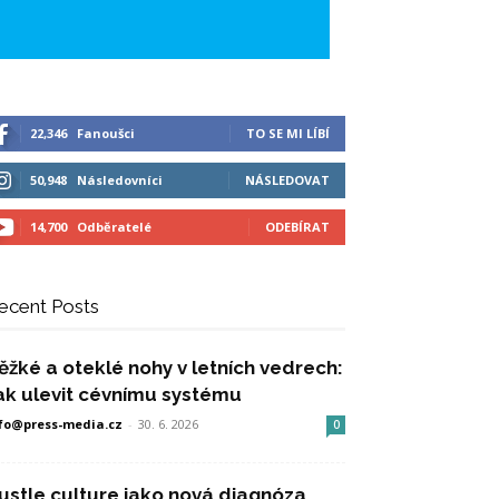
22,346
Fanoušci
TO SE MI LÍBÍ
50,948
Následovníci
NÁSLEDOVAT
14,700
Odběratelé
ODEBÍRAT
ecent Posts
ěžké a oteklé nohy v letních vedrech:
ak ulevit cévnímu systému
fo@press-media.cz
-
30. 6. 2026
0
ustle culture jako nová diagnóza,