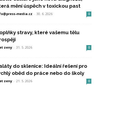
terá mění úspěch v toxickou past
fo@press-media.cz
-
30. 6. 2026
0
oplňky stravy, které vašemu tělu
rospějí
et zeny
-
31. 5. 2026
0
aláty do sklenice: Ideální řešení pro
ychlý oběd do práce nebo do školy
et zeny
-
21. 5. 2026
0