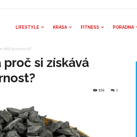
LIFESTYLE
KRÁSA
FITNESS
PORADNA
ále větší pozornost?
 proč si získává
rnost?
836
0