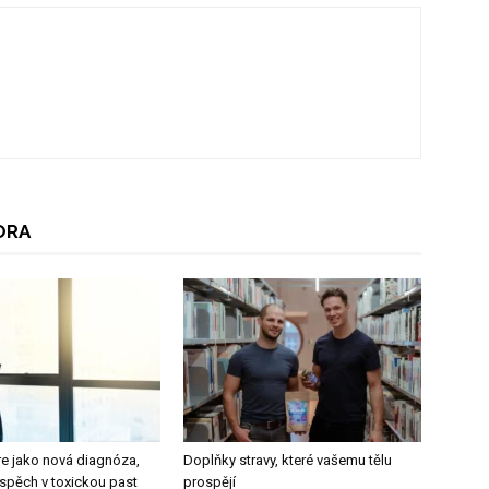
ORA
re jako nová diagnóza,
Doplňky stravy, které vašemu tělu
úspěch v toxickou past
prospějí