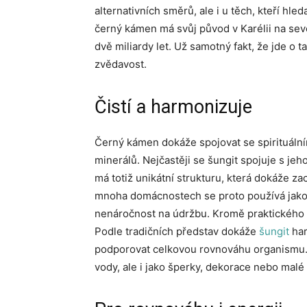
alternativních směrů, ale i u těch, kteří hle
černý kámen má svůj původ v Karélii na sev
dvě miliardy let. Už samotný fakt, že jde o 
zvědavost.
Čistí a harmonizuje
Černý kámen dokáže spojovat se spirituální
minerálů. Nejčastěji se šungit spojuje s je
má totiž unikátní strukturu, která dokáže za
mnoha domácnostech se proto používá jako př
nenáročnost na údržbu. Kromě praktického vy
Podle tradičních představ dokáže
šungit
har
podporovat celkovou rovnováhu organismu.
vody, ale i jako šperky, dekorace nebo malé