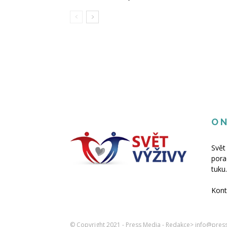
O 
Svět
pora
tuku.
Kont
© Copyright 2021 - Press Media - Redakce> info@pres