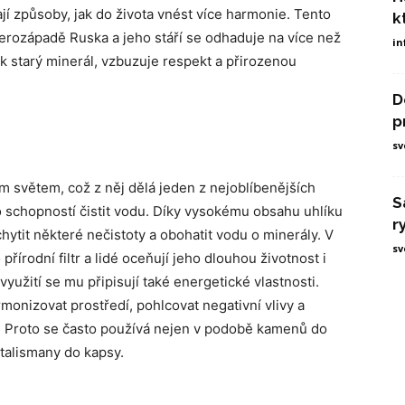
dají způsoby, jak do života vnést více harmonie. Tento
k
erozápadě Ruska a jeho stáří se odhaduje na více než
in
tak starý minerál, vzbuzuje respekt a přirozenou
D
p
sv
m světem, což z něj dělá jeden z nejoblíbenějších
S
ho schopností čistit vodu. Díky vysokému obsahu uhlíku
r
chytit některé nečistoty a obohatit vodu o minerály. V
sv
írodní filtr a lidé oceňují jeho dlouhou životnost i
užití se mu připisují také energetické vlastnosti.
monizovat prostředí, pohlcovat negativní vlivy a
 Proto se často používá nejen v podobě kamenů do
 talismany do kapsy.