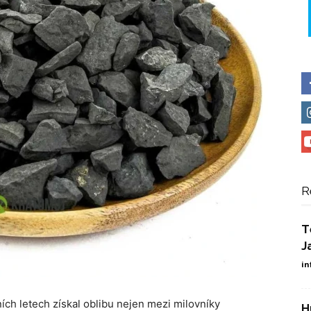
R
T
J
in
dních letech získal oblibu nejen mezi milovníky
H