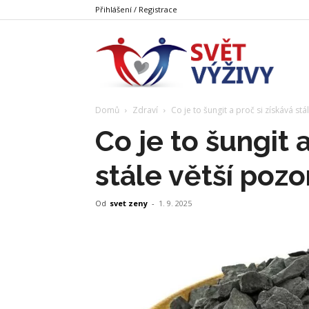
Přihlášení / Registrace
Svět
Domů
Zdraví
Co je to šungit a proč si získává st
Výživy
Co je to šungit a
stále větší pozo
Od
svet zeny
-
1. 9. 2025