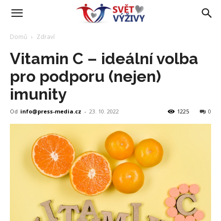
Domů
Zdraví
Vitamin C – ideální volba
pro podporu (nejen)
imunity
Od
info@press-media.cz
-
23. 10. 2022
1225
0