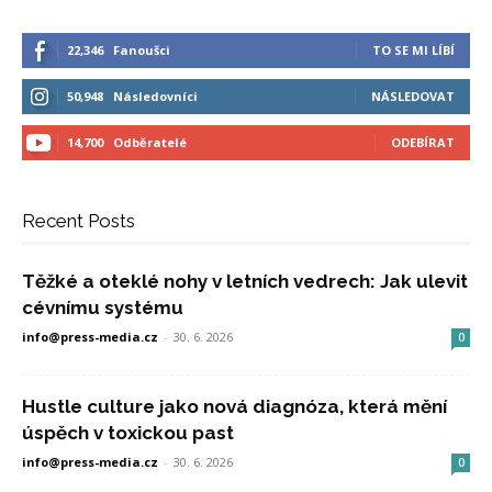
22,346
Fanoušci
TO SE MI LÍBÍ
50,948
Následovníci
NÁSLEDOVAT
14,700
Odběratelé
ODEBÍRAT
Recent Posts
Těžké a oteklé nohy v letních vedrech: Jak ulevit
cévnímu systému
info@press-media.cz
-
30. 6. 2026
0
Hustle culture jako nová diagnóza, která mění
úspěch v toxickou past
info@press-media.cz
-
30. 6. 2026
0