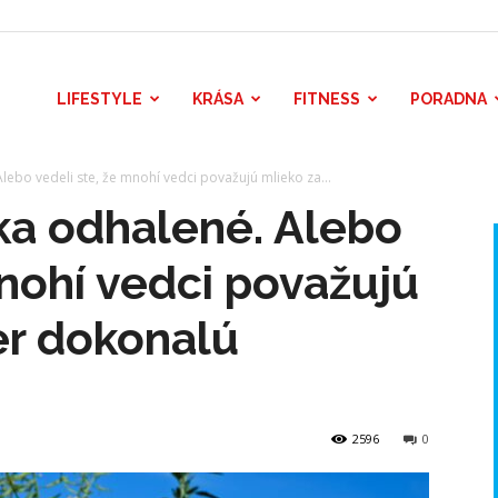
LIFESTYLE
KRÁSA
FITNESS
PORADNA
ebo vedeli ste, že mnohí vedci považujú mlieko za...
ka odhalené. Alebo
mnohí vedci považujú
er dokonalú
2596
0