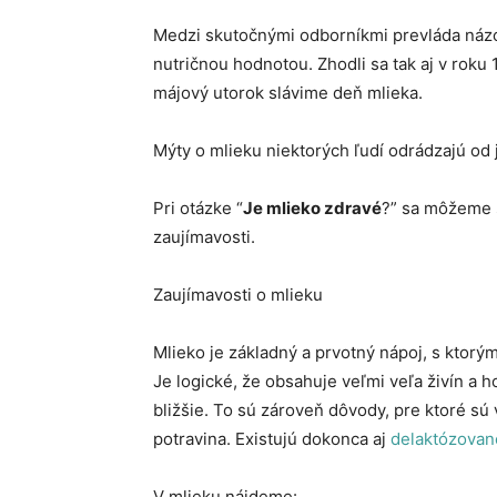
Medzi skutočnými odborníkmi prevláda názor
nutričnou hodnotou. Zhodli sa tak aj v roku 
májový utorok slávime deň mlieka.
Mýty o mlieku niektorých ľudí odrádzajú od 
Pri otázke “
Je mlieko zdravé
?” sa môžeme 
zaujímavosti.
Zaujímavosti o mlieku
Mlieko je základný a prvotný nápoj, s ktorým
Je logické, že obsahuje veľmi veľa živín a 
bližšie. To sú zároveň dôvody, pre ktoré sú
potravina. Existujú dokonca aj
delaktózovan
V mlieku nájdeme: