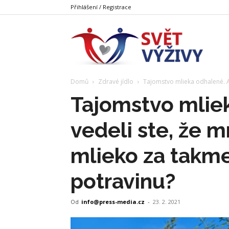
Přihlášení / Registrace
Svět
Domů
Zdravé jídlo
Tajomstvo mlieka odhalené. Al
Výživy
Tajomstvo mlie
vedeli ste, že 
mlieko za takm
potravinu?
Od
info@press-media.cz
-
23. 2. 2021