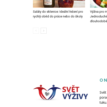
Saláty do sklenice: Ideální řešení pro
Výživa pro 
rychlý oběd do práce nebo do školy
Jednoduché k
dlouhodobé v
O 
Svět
pora
tuku.