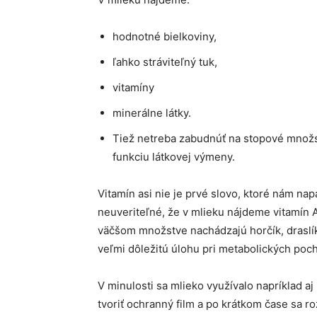
hodnotné bielkoviny,
ľahko stráviteľný tuk,
vitamíny
minerálne látky.
Tiež netreba zabudnúť na stopové množs
funkciu látkovej výmeny.
Vitamín asi nie je prvé slovo, ktoré nám na
neuveriteľné, že v mlieku nájdeme vitamín A,
väčšom množstve nachádzajú horčík, draslík, 
veľmi dôležitú úlohu pri metabolických poc
V minulosti sa mlieko využívalo napríklad aj 
tvoriť ochranný film a po krátkom čase sa ro