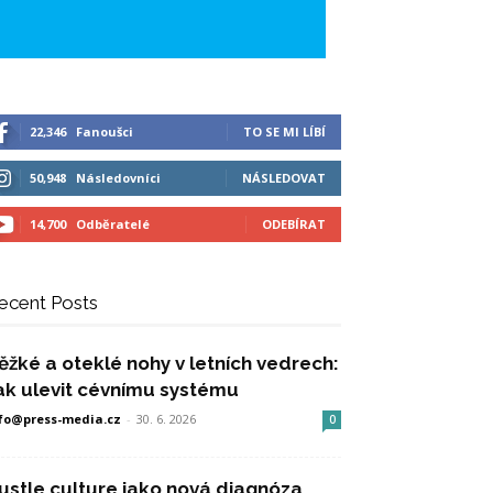
22,346
Fanoušci
TO SE MI LÍBÍ
50,948
Následovníci
NÁSLEDOVAT
14,700
Odběratelé
ODEBÍRAT
ecent Posts
ěžké a oteklé nohy v letních vedrech:
ak ulevit cévnímu systému
fo@press-media.cz
-
30. 6. 2026
0
ustle culture jako nová diagnóza,