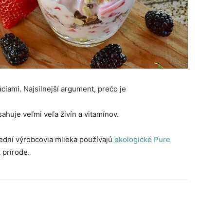
iami. Najsilnejší argument, prečo je
ahuje veľmi veľa živín a vitamínov.
vední výrobcovia mlieka používajú
ekologické Pure
 prírode.