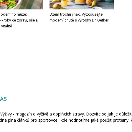
moderního muže:
Džem trochu jinak. Vyzkoušejte
roky ke zdraví, síle a
moderní chutě s výrobky Dr. Oetker
italitě
NÁS
 Výživy - magazín o výživě a doplňcích stravy. Dozvíte se jak je důležit
dna plná článků pro sportovce., kde hodnotíme jaké použít proteiny, 