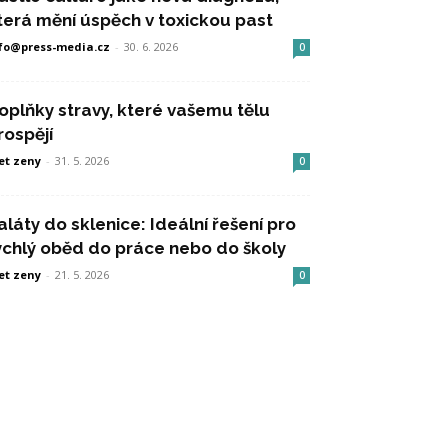
terá mění úspěch v toxickou past
fo@press-media.cz
-
30. 6. 2026
0
oplňky stravy, které vašemu tělu
rospějí
et zeny
-
31. 5. 2026
0
aláty do sklenice: Ideální řešení pro
ychlý oběd do práce nebo do školy
et zeny
-
21. 5. 2026
0