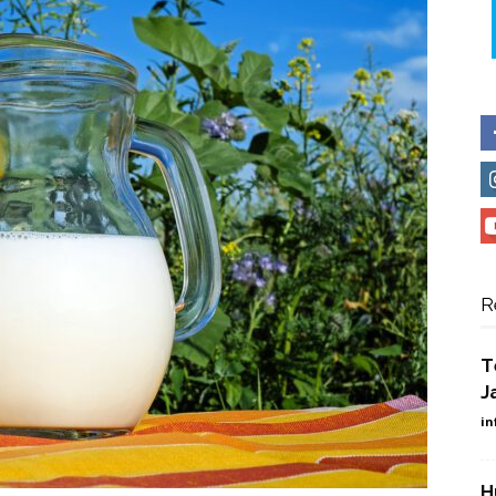
R
T
J
in
H