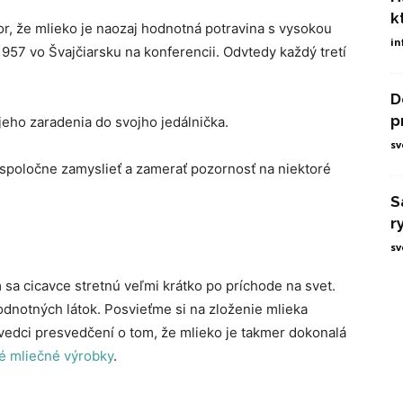
k
, že mlieko je naozaj hodnotná potravina s vysokou
in
1957 vo Švajčiarsku na konferencii. Odvtedy každý tretí
D
p
jeho zaradenia do svojho jedálnička.
sv
spoločne zamyslieť a zamerať pozornosť na niektoré
S
r
sv
 sa cicavce stretnú veľmi krátko po príchode na svet.
hodnotných látok. Posvieťme si na zloženie mlieka
 vedci presvedčení o tom, že mlieko je takmer dokonalá
é mliečné výrobky
.