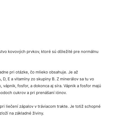
tvo kovových prvkov, ktoré sú dôležité pre normálnu
padne pri otázke, čo mlieko obsahuje. Je až
 D, E a vitamíny zo skupiny B. Z minerálov sa tu vo
vápnik, fosfor, a dokonca aj síra. Vápnik a fosfor majú
hodoch cukrov a pri prenášaní iónov.
pri liečení zápalov v tráviacom trakte. Je totiž schopné
zloží na základné živiny.