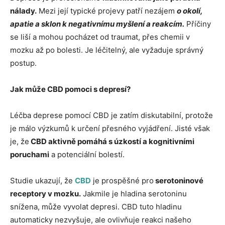
nálady.
Mezi její typické projevy patří nezájem
o okolí,
apatie a sklon k negativnímu myšlení a reakcím.
Příčiny
se liší a mohou pocházet od traumat, přes chemii v
mozku až po bolesti. Je léčitelný, ale vyžaduje správný
postup.
Jak může CBD pomoci s depresí?
Léčba deprese pomocí CBD je zatím diskutabilní, protože
je málo výzkumů k určení přesného vyjádření. Jisté však
je, že
CBD aktivně pomáhá s úzkostí a kognitivními
poruchami
a potenciální bolestí.
Studie ukazují, že
CBD
je prospěšné pro
serotoninové
receptory v mozku.
Jakmile je hladina serotoninu
snížena, může vyvolat depresi. CBD tuto hladinu
automaticky nezvyšuje, ale ovlivňuje reakci našeho