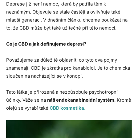
Deprese již není nemoc, která by patřila těm k
neznámým. Objevuje se stále častěji a ovlivňuje také
mladší generaci. V dnešním článku chceme poukázat na
to, že CBD může být také užitečné při této nemoci.
Co je CBD a jak definujeme depresi?
Považujeme za důležité objasnit, co tyto dva pojmy
znamenají. CBD je zkratka pro kanabidiol. Je to chemická
sloučenina nacházející se v konopí.
Tato látka je přirozená a nezpůsobuje psychotropní
účinky. Váže se na
náš endokanabinoidní systém.
Kromě
olejů se vyrábí také
CBD kosmetika.