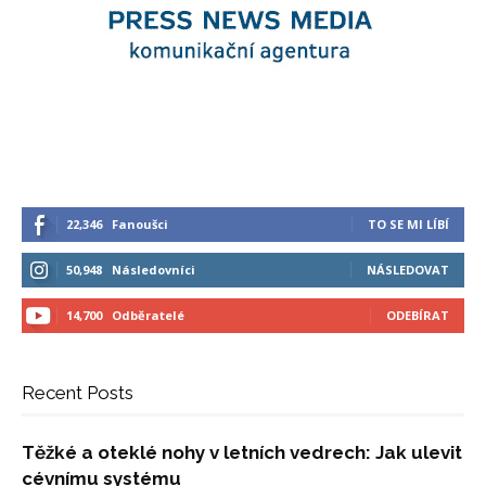
22,346
Fanoušci
TO SE MI LÍBÍ
50,948
Následovníci
NÁSLEDOVAT
14,700
Odběratelé
ODEBÍRAT
Recent Posts
Těžké a oteklé nohy v letních vedrech: Jak ulevit
cévnímu systému