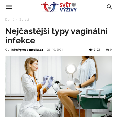
Domů
Zdraví
Nejčastější typy vaginální
infekce
Od
info@press-media.cz
-
26. 10. 2021
2103
0