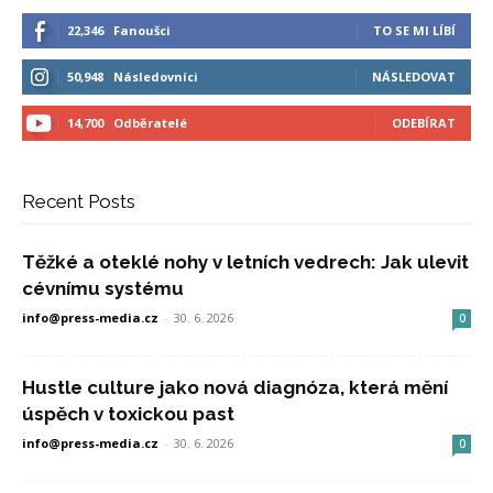
22,346
Fanoušci
TO SE MI LÍBÍ
50,948
Následovníci
NÁSLEDOVAT
14,700
Odběratelé
ODEBÍRAT
Recent Posts
Těžké a oteklé nohy v letních vedrech: Jak ulevit
cévnímu systému
info@press-media.cz
-
30. 6. 2026
0
Hustle culture jako nová diagnóza, která mění
úspěch v toxickou past
info@press-media.cz
-
30. 6. 2026
0