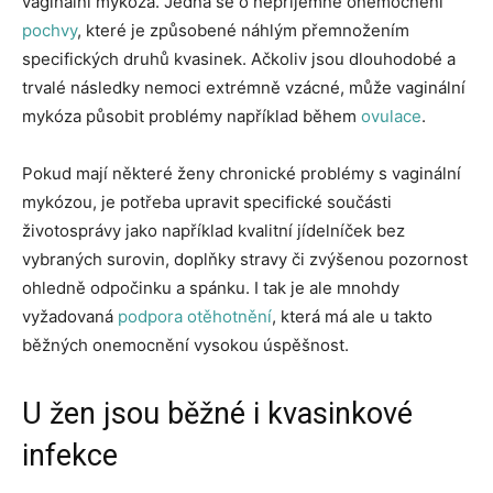
vaginální mykóza. Jedná se o nepříjemné onemocnění
pochvy
, které je způsobené náhlým přemnožením
specifických druhů kvasinek. Ačkoliv jsou dlouhodobé a
trvalé následky nemoci extrémně vzácné, může vaginální
mykóza působit problémy například během
ovulace
.
Pokud mají některé ženy chronické problémy s vaginální
mykózou, je potřeba upravit specifické součásti
životosprávy jako například kvalitní jídelníček bez
vybraných surovin, doplňky stravy či zvýšenou pozornost
ohledně odpočinku a spánku. I tak je ale mnohdy
vyžadovaná
podpora otěhotnění
, která má ale u takto
běžných onemocnění vysokou úspěšnost.
U žen jsou běžné i kvasinkové
infekce