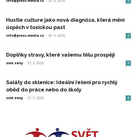
info@press-media.cz
-
30. 6. 2026
0
Hustle culture jako nová diagnóza, která mění
úspěch v toxickou past
info@press-media.cz
-
30. 6. 2026
0
Doplňky stravy, které vašemu tělu prospějí
svet zeny
-
31. 5. 2026
0
Saláty do sklenice: Ideální řešení pro rychlý
oběd do práce nebo do školy
svet zeny
-
21. 5. 2026
0