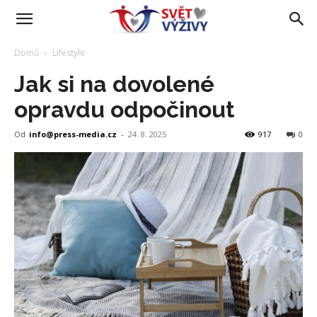
Domů
Lifestyle
Jak si na dovolené
opravdu odpočinout
Od
info@press-media.cz
-
24. 8. 2025
917
0