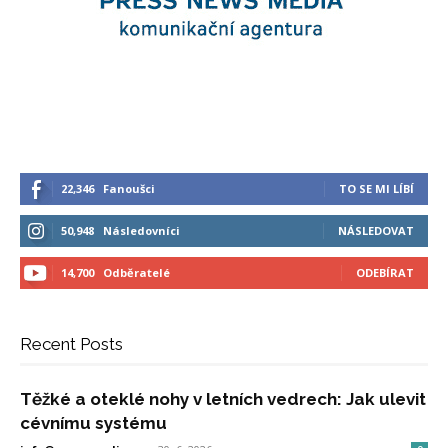
22,346
Fanoušci
TO SE MI LÍBÍ
50,948
Následovníci
NÁSLEDOVAT
14,700
Odběratelé
ODEBÍRAT
Recent Posts
Těžké a oteklé nohy v letních vedrech: Jak ulevit
cévnímu systému