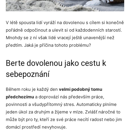
V létě spousta lidí vyráží na dovolenou s cílem si konečně
pořádně odpočinout a ulevit si od každodenních starostí.
Mnohdy se z ní však lidé vracejí ještě unavenější než
předtím. Jaká je příčina tohoto problému?
Berte dovolenou jako cestu k
sebepoznání
Během roku je každý den
velmi podobný tomu
předchozímu
a doprovází nás především práce,
povinnosti a všudypřítomný stres. Automaticky plníme
jeden úkol za druhým a žijeme v mlze. Zvlášť náročné to
může být pro ty, kteří ze své práce necítí radost nebo jim
domácí prostředí nevyhovuje.