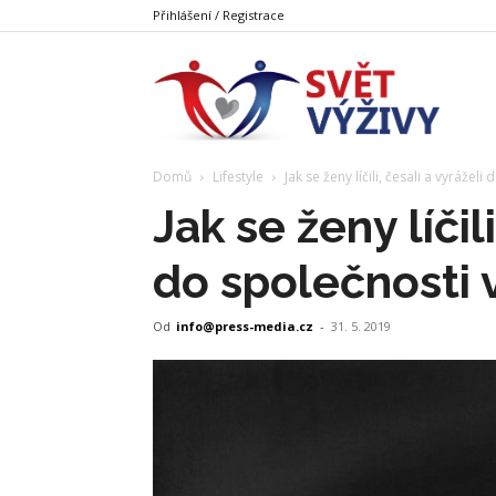
Přihlášení / Registrace
Svět
Domů
Lifestyle
Jak se ženy líčili, česali a vyráželi
Výživy
Jak se ženy líčili
do společnosti v
Od
info@press-media.cz
-
31. 5. 2019