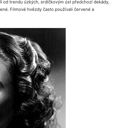
l od trendu úzkých, srdíčkovým úst předchozí dekády,
ulené. Filmové hvězdy často používali červené a