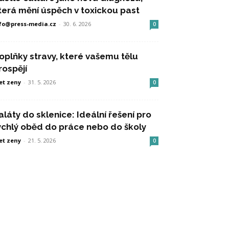
terá mění úspěch v toxickou past
fo@press-media.cz
-
30. 6. 2026
0
oplňky stravy, které vašemu tělu
rospějí
et zeny
-
31. 5. 2026
0
aláty do sklenice: Ideální řešení pro
ychlý oběd do práce nebo do školy
et zeny
-
21. 5. 2026
0