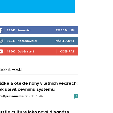
22,346
Fanoušci
TO SE MI LÍBÍ
50,948
Následovníci
NÁSLEDOVAT
14,700
Odběratelé
ODEBÍRAT
ecent Posts
ěžké a oteklé nohy v letních vedrech:
ak ulevit cévnímu systému
fo@press-media.cz
-
30. 6. 2026
0
ustle culture jako nová diagnóza,