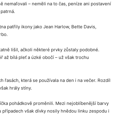
 nemaľovali – neměli na to čas, peníze ani postavení
 patrná.
a patřily ikony jako Jean Harlow, Bette Davis,
rbo.
tně lišil, ačkoli některé prvky zůstaly podobné.
ř až bílá pleť a úzké obočí – už však trochu
h řasách, která se používala na den i na večer. Rozdíl
však hrály stíny.
víčka pohádkově proměnili. Mezi nejoblíbenější barvy
ou případech však dívky nosily hnědou linku zespodu i