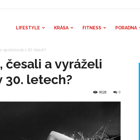
LIFESTYLE
KRÁSA
FITNESS
PORADNA
 do společnosti v 30. letech?
, česali a vyráželi
 30. letech?
9028
0