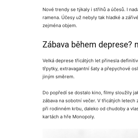
Nové trendy se týkaly i střihů a účesů. I nadá
ramena. Účesy už nebyly tak hladké a zářiv
zejména objem.
Zábava během deprese? 
Velká deprese třicátých let přinesla definit
třpytky, extravagantní šaty a přepychové os
jiným směrem.
Do popředí se dostalo kino, filmy sloužily 
zábava na sobotní večer. V třicátých letech
při rodinném krbu, daleko od chudoby a vlast
kartách a hře Monopoly.