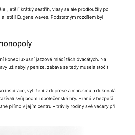
le „letěl“ krátký sestřih, vlasy se ale prodloužily po
é a letěli Eugene waves. Podstatným rozdílem byl
monopoly
ivní konec luxusní jazzové mládí těch dvacátých. Na
lavy už nebyly peníze, zábava se tedy musela stočit
jako inspirace, vytržení z deprese a marasmu a dokonalá
 zažívali svůj boom i společenské hry. Hrané v bezpečí
ně přímo v jejím centru – trávily rodiny své večery při