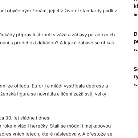
k
ól obyčejným ženám, jejichž životní standardy padli z
in
D
ekády připravili shrnutí vizáže a zábavy paradoxních
p
vnání s předchozí dekádou? A k jaké zábavě se utíkali
sv
S
r
sv
dém lze ohledu. Euforii a mládí vystřídala deprese a
enská figura se navrátila a líčení zažil svůj velký
a 30. let vládne i dnes!
m rokem vládli herečky. Stali se módní i mejkapovou
presivních letech, které následovaly. A přestože se