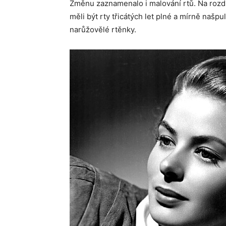
Změnu zaznamenalo i malování rtů. Na rozdí
měli být rty třicátých let plné a mírně našp
narůžovělé rtěnky.