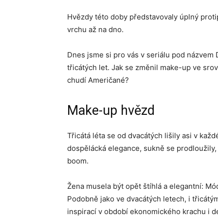
Hvězdy této doby představovaly úplný protip
vrchu až na dno.
Dnes jsme si pro vás v seriálu pod názvem D
třicátých let. Jak se změnil make-up ve sro
chudí Američané?
Make-up hvězd
Třicátá léta se od dvacátých lišily asi v kaž
dospělácká elegance, sukně se prodloužily, ž
boom.
Žena musela být opět štíhlá a elegantní: Mód
Podobně jako ve dvacátých letech, i třicátý
inspirací v období ekonomického krachu i de