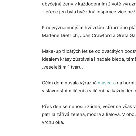
obyčejné ženy v každodenním životě výrazně
– přece jen byla hvězdná inspirace více než
K nejvýznamnějším hvězdám stříbrného plátn
Marlene Dietrich, Joan Crawford a Greta Ga
Make-up třicátých let se od dvacátých podsta
Ideálem krásy zůstávala i nadále bledá, témě
„veselejšími“ tvaru.
Očím dominovala výrazná
mascara
na horníc
v slavnostním líčení a v líčení na každý den 
Přes den se nenosili žádné, večer se však 
patřila zářivá zelená, modrá a fialová. V ob
vrchu oka.