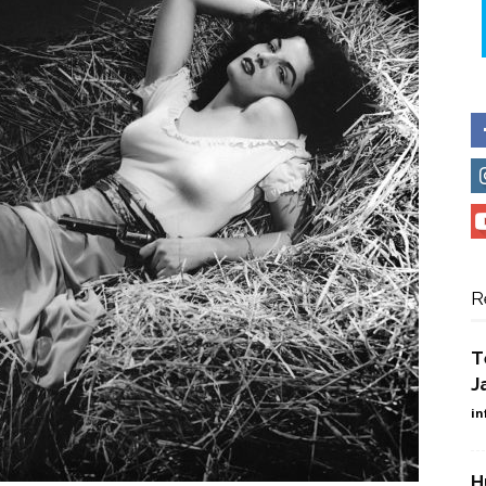
R
T
J
in
H