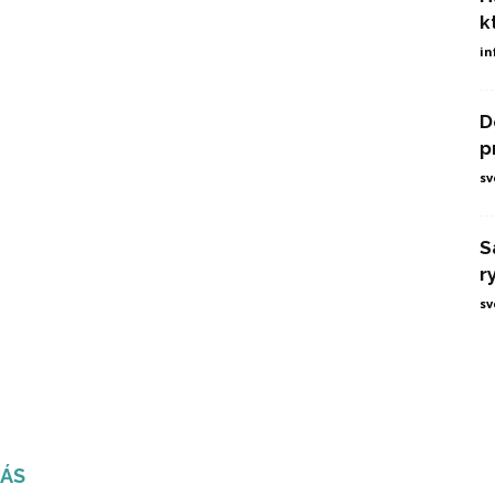
k
in
D
p
sv
S
r
sv
NÁS