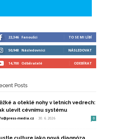
22,346
Fanoušci
TO SE MI LÍBÍ
50,948
Následovníci
NÁSLEDOVAT
14,700
Odběratelé
ODEBÍRAT
ecent Posts
ěžké a oteklé nohy v letních vedrech:
ak ulevit cévnímu systému
fo@press-media.cz
-
30. 6. 2026
0
ustle culture jako nová diagnóza,