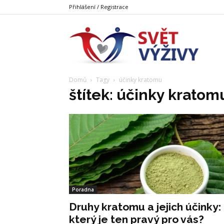
Přihlášení / Registrace
Svět
Domů
Tagy
účinky kratomu
Výživy
štítek: účinky kratom
Poradna
Druhy kratomu a jejich účinky:
který je ten pravý pro vás?