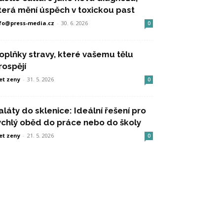
terá mění úspěch v toxickou past
fo@press-media.cz
-
30. 6. 2026
0
oplňky stravy, které vašemu tělu
rospějí
et zeny
-
31. 5. 2026
0
aláty do sklenice: Ideální řešení pro
ychlý oběd do práce nebo do školy
et zeny
-
21. 5. 2026
0