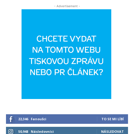
- Advertisement -
22,346
Fanoušci
TO SE MI LÍBÍ
50,948
Následovníci
NÁSLEDOVAT