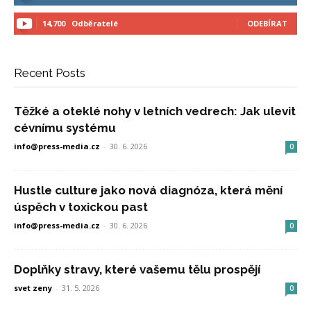
14,700
Odběratelé
ODEBÍRAT
Recent Posts
Těžké a oteklé nohy v letních vedrech: Jak ulevit
cévnímu systému
info@press-media.cz
-
30. 6. 2026
0
Hustle culture jako nová diagnóza, která mění
úspěch v toxickou past
info@press-media.cz
-
30. 6. 2026
0
Doplňky stravy, které vašemu tělu prospějí
svet zeny
-
31. 5. 2026
0