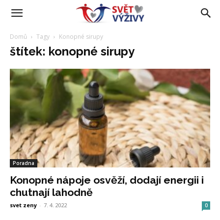
Domů
Tagy
Konopné sirupy
štítek: konopné sirupy
Poradna
Konopné nápoje osvěží, dodají energii i
chutnají lahodně
svet zeny
-
7. 4. 2022
0