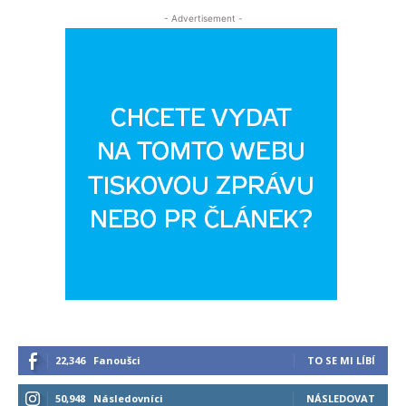
- Advertisement -
22,346
Fanoušci
TO SE MI LÍBÍ
50,948
Následovníci
NÁSLEDOVAT