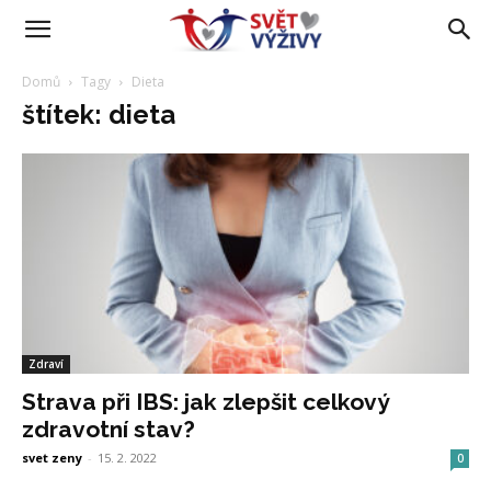
Domů
Tagy
Dieta
štítek: dieta
Zdraví
Strava při IBS: jak zlepšit celkový
zdravotní stav?
svet zeny
-
15. 2. 2022
0