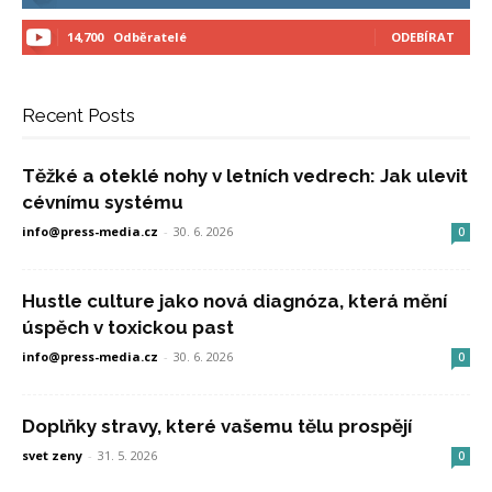
14,700
Odběratelé
ODEBÍRAT
Recent Posts
Těžké a oteklé nohy v letních vedrech: Jak ulevit
cévnímu systému
info@press-media.cz
-
30. 6. 2026
0
Hustle culture jako nová diagnóza, která mění
úspěch v toxickou past
info@press-media.cz
-
30. 6. 2026
0
Doplňky stravy, které vašemu tělu prospějí
svet zeny
-
31. 5. 2026
0