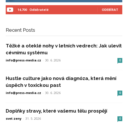
14,700
Odběratelé
ODEBÍRAT
Recent Posts
Těžké a oteklé nohy v letních vedrech: Jak ulevit
cévnímu systému
info@press-media.cz
-
30. 6. 2026
0
Hustle culture jako nová diagnóza, která mění
úspěch v toxickou past
info@press-media.cz
-
30. 6. 2026
0
Doplňky stravy, které vašemu tělu prospějí
svet zeny
-
31. 5. 2026
0