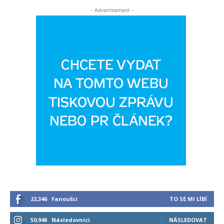
- Advertisement -
22,346
Fanoušci
TO SE MI LÍBÍ
50,948
Následovníci
NÁSLEDOVAT