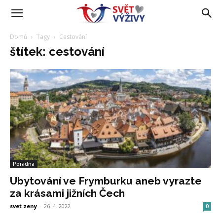
Domů
Tagy
Cestování
štítek: cestování
Poradna
Ubytování ve Frymburku aneb vyrazte
za krásami jižních Čech
svet zeny
-
26. 4. 2022
0